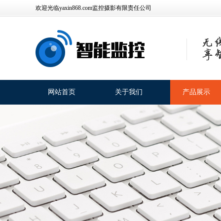
欢迎光临yaxin868.com监控摄影有限责任公司
网站首页
关于我们
产品展示