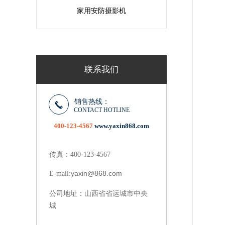
家用安防摄影机
联系我们
销售热线：
CONTACT HOTLINE
400-123-4567
www.yaxin868.com
传真：400-123-4567
yaxin@868.com
E-mail:
山西省省运城市中央
公司地址：
城